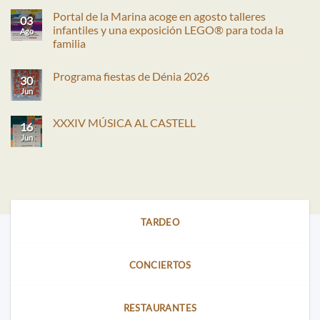
Portal de la Marina acoge en agosto talleres
03
infantiles y una exposición LEGO® para toda la
Ago
familia
No
hay
Programa fiestas de Dénia 2026
comentarios
30
en
Jun
No
Portal
hay
de
comentarios
la
en
XXXIV MÚSICA AL CASTELL
Marina
16
Programa
acoge
fiestas
Jun
No
en
de
hay
agosto
Dénia
comentarios
talleres
2026
en
infantiles
XXXIV
y
MÚSICA
una
AL
exposición
CASTELL
LEGO®
para
TARDEO
toda
la
familia
CONCIERTOS
RESTAURANTES