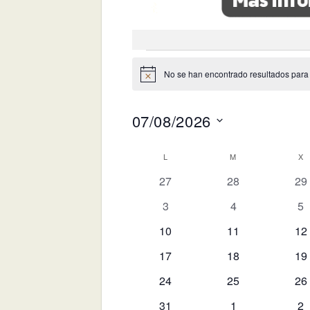
Eventos
No se han encontrado resultados para es
Aviso
07/08/2026
Selecciona
Calendario
L
LUNES
M
MARTES
X
M
la
0
0
0
fecha.
27
28
29
de
eventos
eventos
ev
Eventos
0
0
0
3
4
5
eventos
eventos
ev
0
0
0
10
11
12
eventos
eventos
ev
0
0
0
17
18
19
eventos
eventos
ev
0
0
0
24
25
26
eventos
eventos
ev
0
0
0
31
1
2