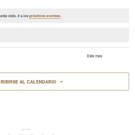
entos
eventos
eventos
eventos
eventos
ta vista. Ir a los
próximos eventos
.
Este mes
RIBIRSE AL CALENDARIO