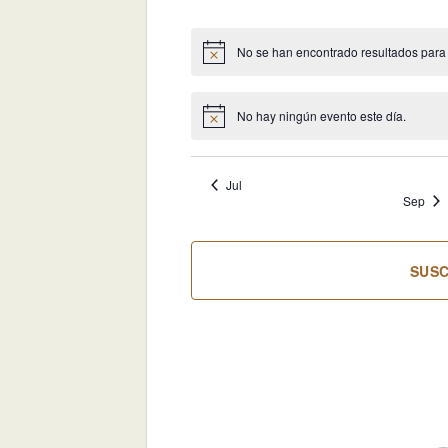
eventos
eventos
ev
No se han encontrado resultados para es
Aviso
No hay ningún evento este día.
Aviso
Jul
Sep
SUSC