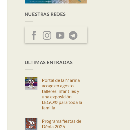
NUESTRAS REDES
ación
egación
ULTIMAS ENTRADAS
eda
tas
Portal de la Marina
03
nto
acoge en agosto
Ago
talleres infantiles y
una exposición
LEGO® para toda la
os
familia
No
hay
Programa fiestas de
comentarios
30
en
Dénia 2026
Jun
Portal