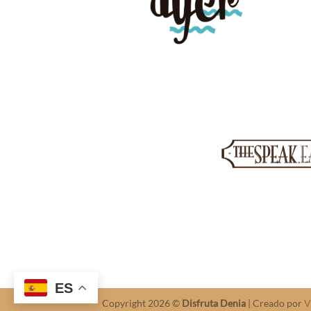
ES
Copyright 2026 ©
Disfruta Denia
| Creado por
V