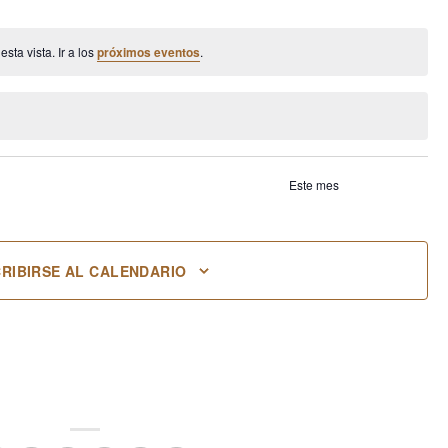
entos
eventos
eventos
eventos
eventos
ta vista. Ir a los
próximos eventos
.
Este mes
RIBIRSE AL CALENDARIO