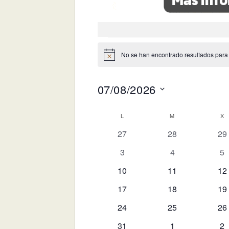
Eventos
No se han encontrado resultados para es
Aviso
07/08/2026
Selecciona
Calendario
L
LUNES
M
MARTES
X
M
la
0
0
0
fecha.
27
28
29
de
eventos
eventos
ev
Eventos
0
0
0
3
4
5
eventos
eventos
ev
0
0
0
10
11
12
eventos
eventos
ev
0
0
0
17
18
19
eventos
eventos
ev
0
0
0
24
25
26
eventos
eventos
ev
0
0
0
31
1
2