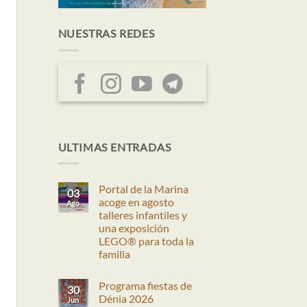
NUESTRAS REDES
ación
egación
ULTIMAS ENTRADAS
eda
tas
Portal de la Marina
03
nto
acoge en agosto
Ago
talleres infantiles y
una exposición
LEGO® para toda la
os
familia
No
hay
Programa fiestas de
comentarios
30
en
Dénia 2026
Jun
Portal