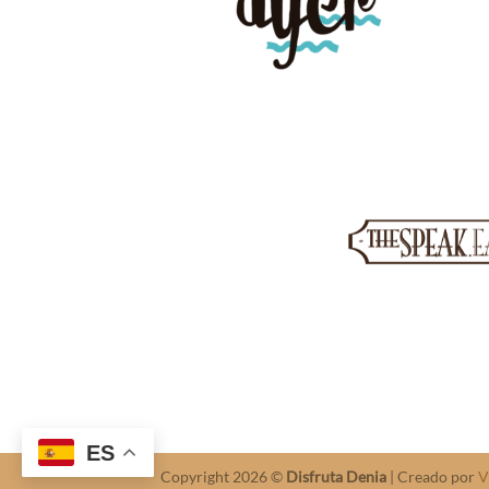
ES
Copyright 2026 ©
Disfruta Denia
| Creado por
V