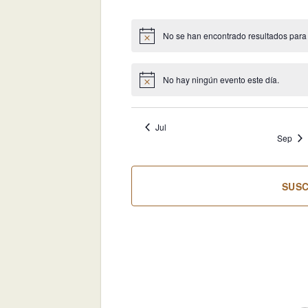
eventos
eventos
ev
No se han encontrado resultados para es
Aviso
No hay ningún evento este día.
Aviso
Jul
Sep
SUSC