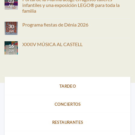
03
infantiles y una exposición LEGO® para toda la
Ago
familia
No
hay
Programa fiestas de Dénia 2026
comentarios
30
en
Jun
No
Portal
hay
de
comentarios
la
en
XXXIV MÚSICA AL CASTELL
Marina
16
Programa
acoge
fiestas
Jun
No
en
de
hay
agosto
Dénia
comentarios
talleres
2026
en
infantiles
XXXIV
y
MÚSICA
una
AL
exposición
CASTELL
LEGO®
para
TARDEO
toda
la
familia
CONCIERTOS
RESTAURANTES