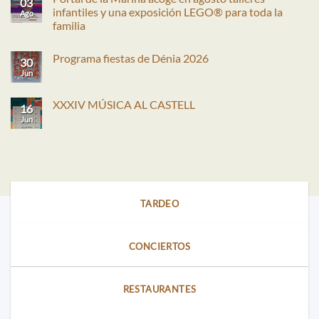
03
infantiles y una exposición LEGO® para toda la
Ago
familia
No
hay
Programa fiestas de Dénia 2026
comentarios
30
en
Jun
No
Portal
hay
de
comentarios
la
en
XXXIV MÚSICA AL CASTELL
Marina
16
Programa
acoge
fiestas
Jun
No
en
de
hay
agosto
Dénia
comentarios
talleres
2026
en
infantiles
XXXIV
y
MÚSICA
una
AL
exposición
CASTELL
LEGO®
para
TARDEO
toda
la
familia
CONCIERTOS
RESTAURANTES