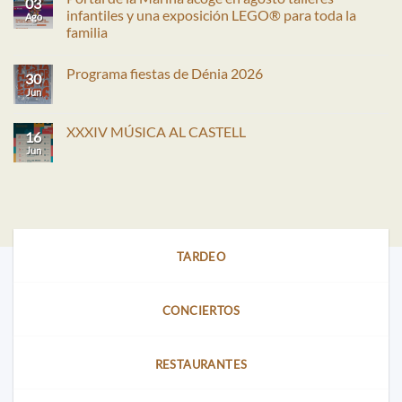
03
infantiles y una exposición LEGO® para toda la
Ago
familia
No
hay
Programa fiestas de Dénia 2026
comentarios
30
en
Jun
No
Portal
hay
de
comentarios
la
en
XXXIV MÚSICA AL CASTELL
Marina
16
Programa
acoge
fiestas
Jun
No
en
de
hay
agosto
Dénia
comentarios
talleres
2026
en
infantiles
XXXIV
y
MÚSICA
una
AL
exposición
CASTELL
LEGO®
para
TARDEO
toda
la
familia
CONCIERTOS
RESTAURANTES