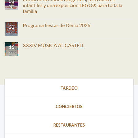
03
infantiles y una exposición LEGO® para toda la
Ago
familia
No
hay
Programa fiestas de Dénia 2026
comentarios
30
en
Jun
No
Portal
hay
de
comentarios
la
en
XXXIV MÚSICA AL CASTELL
Marina
16
Programa
acoge
fiestas
Jun
No
en
de
hay
agosto
Dénia
comentarios
talleres
2026
en
infantiles
XXXIV
y
MÚSICA
una
AL
exposición
CASTELL
LEGO®
para
TARDEO
toda
la
familia
CONCIERTOS
RESTAURANTES