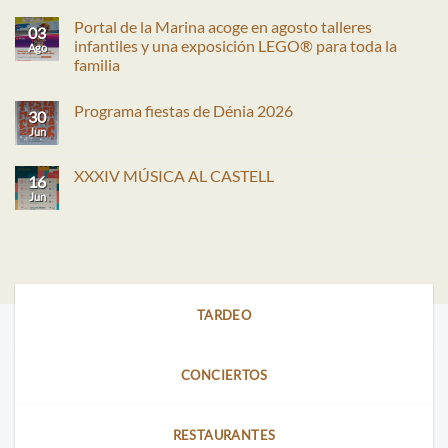
Portal de la Marina acoge en agosto talleres
03
infantiles y una exposición LEGO® para toda la
Ago
familia
No
hay
Programa fiestas de Dénia 2026
comentarios
30
en
Jun
No
Portal
hay
de
comentarios
la
en
XXXIV MÚSICA AL CASTELL
Marina
16
Programa
acoge
fiestas
Jun
No
en
de
hay
agosto
Dénia
comentarios
talleres
2026
en
infantiles
XXXIV
y
MÚSICA
una
AL
exposición
CASTELL
LEGO®
para
TARDEO
toda
la
familia
CONCIERTOS
RESTAURANTES