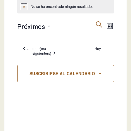
Eventos
No se ha encontrado ningún resultado.
Aviso
Navegación
Navegac
BUSCAR
Próximos
LISTA
de
de
búsqueda
Selecciona
vistas
y
la
de
Eventos
anterior(es)
Hoy
vistas
fecha.
Evento
Eventos
siguiente(s)
de
Eventos
SUSCRIBIRSE AL CALENDARIO