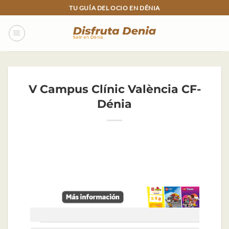
Skip
TU GUÍA DEL OCIO EN DÉNIA
to
content
V Campus Clínic València CF-
Dénia