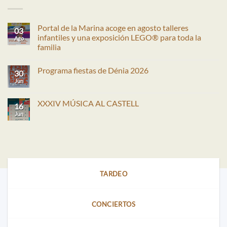
Portal de la Marina acoge en agosto talleres
03
infantiles y una exposición LEGO® para toda la
Ago
familia
No
hay
Programa fiestas de Dénia 2026
comentarios
30
en
Jun
No
Portal
hay
de
comentarios
la
en
XXXIV MÚSICA AL CASTELL
Marina
16
Programa
acoge
fiestas
Jun
No
en
de
hay
agosto
Dénia
comentarios
talleres
2026
en
infantiles
XXXIV
y
MÚSICA
una
AL
exposición
CASTELL
LEGO®
para
TARDEO
toda
la
familia
CONCIERTOS