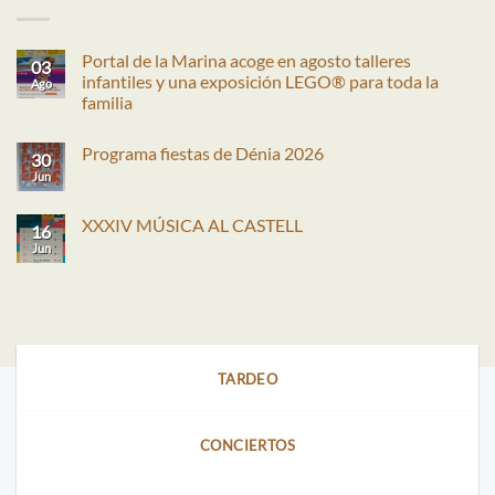
Portal de la Marina acoge en agosto talleres
03
infantiles y una exposición LEGO® para toda la
Ago
familia
No
hay
Programa fiestas de Dénia 2026
comentarios
30
en
Jun
No
Portal
hay
de
comentarios
la
en
XXXIV MÚSICA AL CASTELL
Marina
16
Programa
acoge
fiestas
Jun
No
en
de
hay
agosto
Dénia
comentarios
talleres
2026
en
infantiles
XXXIV
y
MÚSICA
una
AL
exposición
CASTELL
LEGO®
para
TARDEO
toda
la
familia
CONCIERTOS