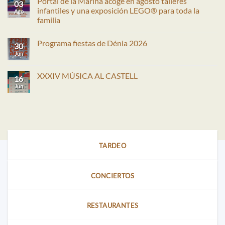
Portal de la Marina acoge en agosto talleres
03
infantiles y una exposición LEGO® para toda la
Ago
familia
No
hay
Programa fiestas de Dénia 2026
comentarios
30
en
Jun
No
Portal
hay
de
comentarios
la
en
XXXIV MÚSICA AL CASTELL
Marina
16
Programa
acoge
fiestas
Jun
No
en
de
hay
agosto
Dénia
comentarios
talleres
2026
en
infantiles
XXXIV
y
MÚSICA
una
AL
exposición
CASTELL
LEGO®
para
TARDEO
toda
la
familia
CONCIERTOS
RESTAURANTES