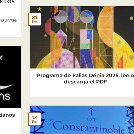
E LOS
31
ina sortea
Ene
Programa de Fallas Dénia 2025, lee 
descarga el PDF
tianos
14
Ene