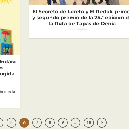
El Secreto de Loreto y El Redolí, prim
y segundo premio de la 24.ª edición 
la Ruta de Tapas de Dénia
 Ondara
o
cogida
bre en la
5
6
7
8
9
…
18