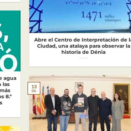
Abre el Centro de Interpretación de l
Ciudad, una atalaya para observar la
historia de Dénia
de agua
 las
13
 más
Dic
s 8.º
s