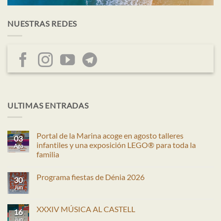
NUESTRAS REDES
ULTIMAS ENTRADAS
Portal de la Marina acoge en agosto talleres
03
infantiles y una exposición LEGO® para toda la
Ago
familia
No
hay
Programa fiestas de Dénia 2026
comentarios
30
en
Jun
No
Portal
hay
de
comentarios
la
en
XXXIV MÚSICA AL CASTELL
Marina
16
Programa
acoge
fiestas
Jun
No