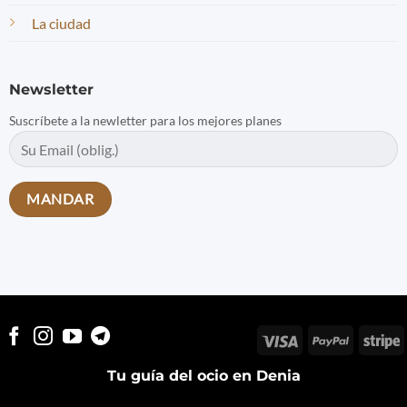
La ciudad
Newsletter
Suscríbete a la newletter para los mejores planes
Visa
PayPal
S
Tu guía del ocio en Denia