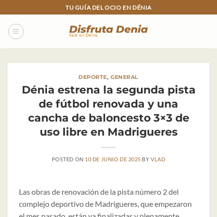
Skip
TU GUÍA DEL OCIO EN DÉNIA
to
content
DEPORTE
,
GENERAL
Dénia estrena la segunda pista
de fútbol renovada y una
cancha de baloncesto 3×3 de
uso libre en Madrigueres
POSTED ON
10 DE JUNIO DE 2025
BY
VLAD
Las obras de renovación de la pista número 2 del
complejo deportivo de Madrigueres, que empezaron
el mes pasado, están ya finalizadas y plenamente