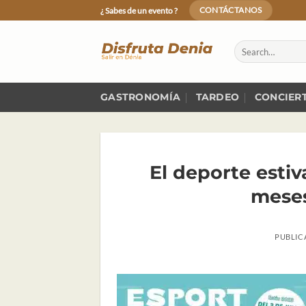
Skip
¿ Sabes de un evento ?
CONTÁCTANOS
to
content
GASTRONOMÍA
TARDEO
CONCIER
El deporte estiva
meses
PUBLIC