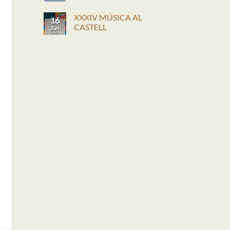
de
No
la
hay
XXXIV MÚSICA AL
Marina
comentarios
16
acoge
en
CASTELL
Jun
en
Programa
agosto
fiestas
No
talleres
de
hay
infantiles
Dénia
comentarios
y
2026
en
una
XXXIV
exposición
MÚSICA
LEGO®
AL
para
CASTELL
toda
la
familia