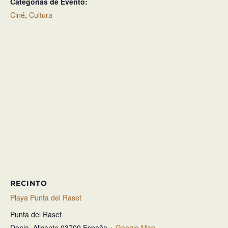
Categorías de Evento:
Ciné
,
Cultura
RECINTO
Playa Punta del Raset
Punta del Raset
Denia
,
Alicante
03700
España
+ Google Map