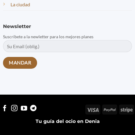
La ciudad
Newsletter
Suscríbete a la newletter para los mejores planes
Visa
PayPal
S
Tu guía del ocio en Denia