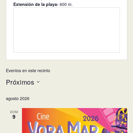
Extensión de la playa:
600 m.
Eventos en este recinto
Próximos
Selecciona
agosto 2026
la
fecha.
DOM
9