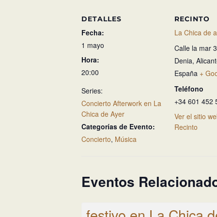
DETALLES
RECINTO
Fecha:
La Chica de a
1 mayo
Calle la mar 
Hora:
Denia
,
Alican
20:00
España
+ Go
Teléfono
Series:
+34 601 452 
Concierto Afterwork en La
Chica de Ayer
Ver el sitio w
Categorías de Evento:
Recinto
Concierto
,
Música
Eventos Relacionad