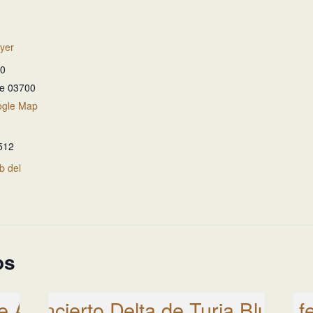
yer
30
te
03700
ogle Map
512
eb del
os