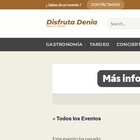
Skip
¿ Sabes de un evento ?
CONTÁCTANOS
to
content
GASTRONOMÍA
TARDEO
CONCIER
« Todos los Eventos
Este evento ha pasado.