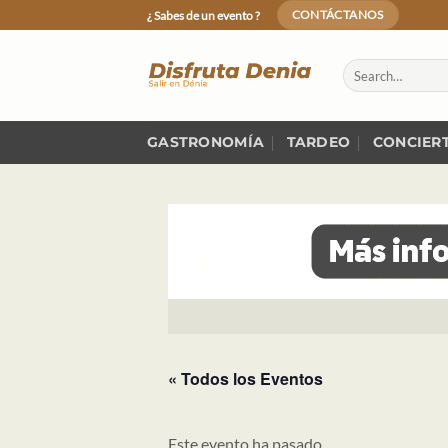
Skip
¿ Sabes de un evento ?
CONTÁCTANOS
to
content
GASTRONOMÍA
TARDEO
CONCIER
« Todos los Eventos
Este evento ha pasado.