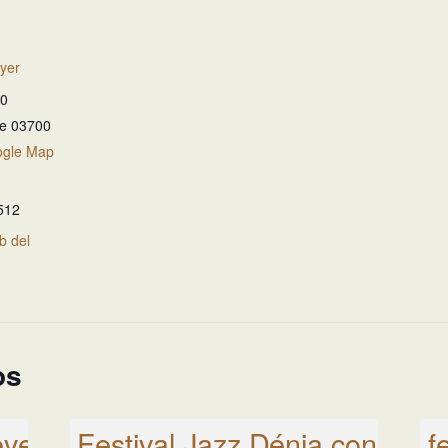
yer
30
te
03700
ogle Map
512
eb del
os