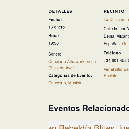
DETALLES
RECINTO
Fecha:
La Chica de a
16 enero
Calle la mar 
Hora:
Denia
,
Alican
19:30
España
+ Go
Teléfono
Series:
+34 601 452 
Concierto Afterwork en La
Chica de Ayer
Ver el sitio w
Categorías de Evento:
Recinto
Concierto
,
Música
Eventos Relacionad