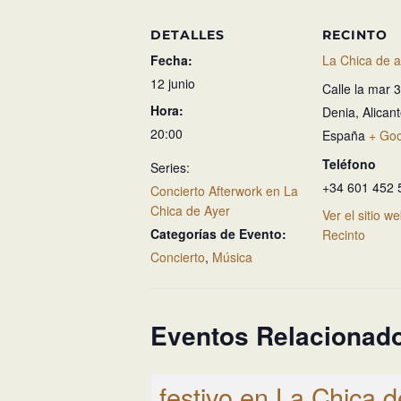
DETALLES
RECINTO
Fecha:
La Chica de a
12 junio
Calle la mar 
Hora:
Denia
,
Alican
20:00
España
+ Go
Teléfono
Series:
+34 601 452 
Concierto Afterwork en La
Chica de Ayer
Ver el sitio w
Categorías de Evento:
Recinto
Concierto
,
Música
Eventos Relacionad