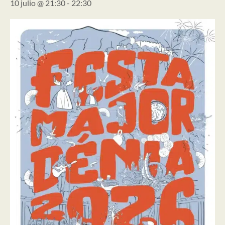
10 julio @ 21:30
-
22:30