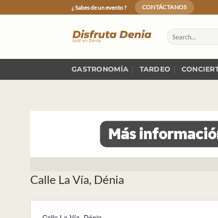
Skip
¿ Sabes de un evento ?
CONTÁCTANOS
to
content
GASTRONOMÍA
TARDEO
CONCIER
Calle La Vía, Dénia
Calle La Vía, Dénia