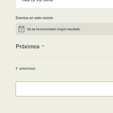
Eventos en este recinto
No se ha encontrado ningún resultado.
Aviso
Próximos
Selecciona
la
fecha.
Eventos
anterior(es)