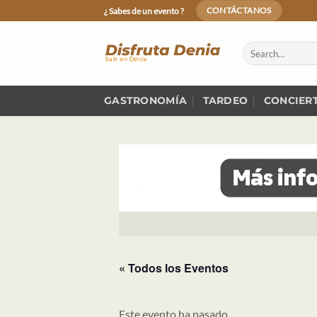
Skip
¿ Sabes de un evento ?
CONTÁCTANOS
to
content
GASTRONOMÍA
TARDEO
CONCIER
« Todos los Eventos
Este evento ha pasado.