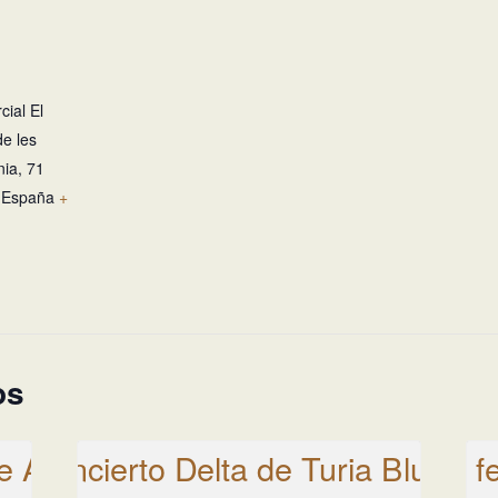
ial El
de les
ia, 71
España
+
os