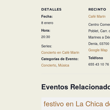
DETALLES
RECINTO
Fecha:
Café Marin
8 enero
Centro Comerc
Hora:
Poblet, Carr. 
20:30
Marines a Dén
Denia
,
03700
Series:
Google Map
Concierto en Café Marin
Teléfono
Categorías de Evento:
655 43 10 76
Concierto
,
Música
Eventos Relacionad