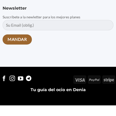
Newsletter
Suscríbete a la newletter para los mejores planes
Visa
PayPal
S
Tu guía del ocio en Denia