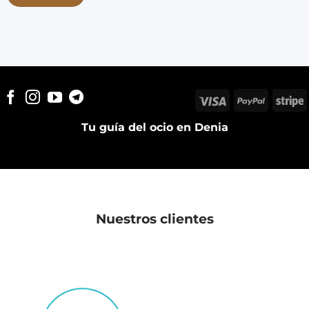
Visa
PayPal
S
Tu guía del ocio en Denia
Nuestros clientes