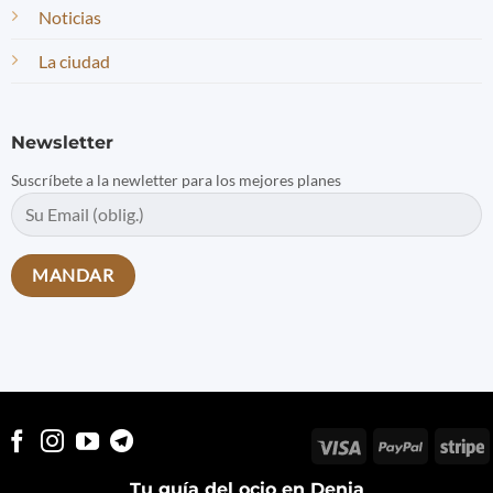
Noticias
La ciudad
Newsletter
Suscríbete a la newletter para los mejores planes
Visa
PayPal
S
Tu guía del ocio en Denia