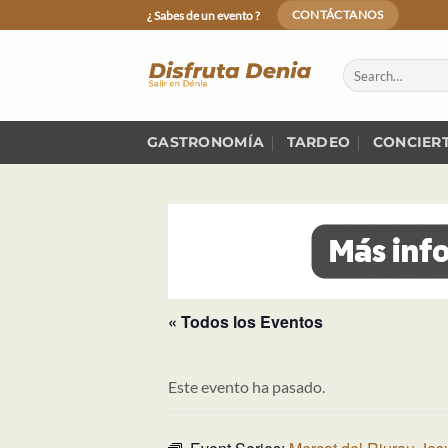
Skip
¿ Sabes de un evento ?
CONTÁCTANOS
to
content
GASTRONOMÍA
TARDEO
CONCIER
« Todos los Eventos
Este evento ha pasado.