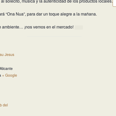
l solecito, música y la autenticidad de los productos locales.
rá “Ona Nua”, para dar un toque alegre a la mañana.
en ambiente… ¡nos vemos en el mercado!
au Jesus
Alicante
a
+ Google
eb del