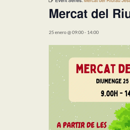
Event Series:
Mercat del Riurau Jes
Mercat del Ri
25 enero @ 09:00
-
14:00