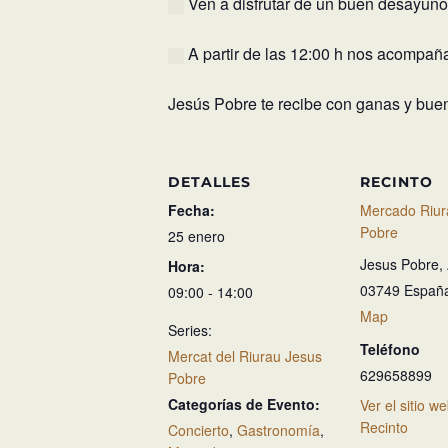
Ven a disfrutar de un buen desayuno a
A partir de las 12:00 h nos acompaña
Jesús Pobre te recibe con ganas y bu
DETALLES
RECINTO
Fecha:
Mercado Riur
Pobre
25 enero
Jesus Pobre
,
Hora:
03749
Españ
09:00 - 14:00
Map
Series:
Teléfono
Mercat del Riurau Jesus
629658899
Pobre
Categorías de Evento:
Ver el sitio w
Recinto
Concierto
,
Gastronomía
,