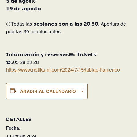
𝟱 𝗱𝗲 𝗮𝗴𝗼𝘀to
𝟭𝟵 𝗱𝗲 𝗮𝗴𝗼𝘀𝘁𝗼⁣
🕣Todas las 𝘀𝗲𝘀𝗶𝗼𝗻𝗲𝘀 𝘀𝗼𝗻 𝗮 𝗹𝗮𝘀 𝟮𝟬:𝟯𝟬. Apertura de
puertas 30 minutos antes.⁣
𝗜𝗻𝗳𝗼𝗿𝗺𝗮𝗰𝗶𝗼́𝗻 𝘆 𝗿𝗲𝘀𝗲𝗿𝘃𝗮𝘀🎟️/ 𝗧𝗶𝗰𝗸𝗲𝘁𝘀:⁣
☎️605 28 23 28⁣
https://www.notikumi.com/2024/7/15/tablao-flamenco
AÑADIR AL CALENDARIO
DETALLES
Fecha:
19 agosto 2024