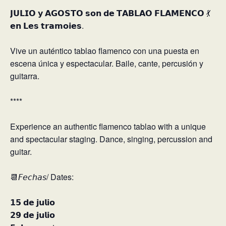
𝗝𝗨𝗟𝗜𝗢 𝘆 𝗔𝗚𝗢𝗦𝗧𝗢 𝘀𝗼𝗻 𝗱𝗲 𝗧𝗔𝗕𝗟𝗔𝗢 𝗙𝗟𝗔𝗠𝗘𝗡𝗖𝗢 💃
𝗲𝗻 𝗟𝗲𝘀 𝘁𝗿𝗮𝗺𝗼𝗶𝗲𝘀.⁣
Vive un auténtico tablao flamenco con una puesta en
escena única y espectacular. Baile, cante, percusión y
guitarra.⁣
****⁣
Experience an authentic flamenco tablao with a unique
and spectacular staging. Dance, singing, percussion and
guitar.⁣
📆𝘍𝘦𝘤𝘩𝘢𝘴/ Dates:⁣
𝟭𝟱 𝗱𝗲 𝗷𝘂𝗹𝗶𝗼⁣
𝟮𝟵 𝗱𝗲 𝗷𝘂𝗹𝗶𝗼⁣