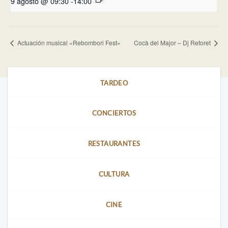
9 agosto @ 09:30
-
14:00
Actuación musical «Rebombori Fest»
Cocà del Major – Dj Retoret
TARDEO
CONCIERTOS
RESTAURANTES
CULTURA
CINE