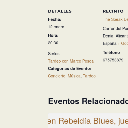
DETALLES
RECINTO
Fecha:
The Speak De
12 enero
Carrer del Po
Hora:
Denia
,
Alican
20:30
España
+ Go
Teléfono
Series:
675753879
Tardeo con Marce Pesoa
Categorías de Evento:
Concierto
,
Música
,
Tardeo
Eventos Relacionad