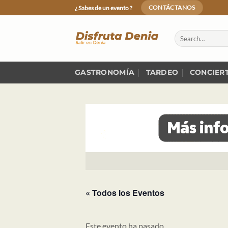
Skip
¿ Sabes de un evento ?
CONTÁCTANOS
to
content
GASTRONOMÍA
TARDEO
CONCIER
« Todos los Eventos
Este evento ha pasado.