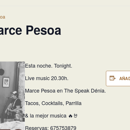
soa
arce Pesoa
Esta noche. Tonight.
Live music 20.30h.
AÑAD
Marce Pesoa en The Speak Dénia.
Tacos, Cocktails, Parrilla
& la mejor musica 🔥🤘
Reservas: 675753879