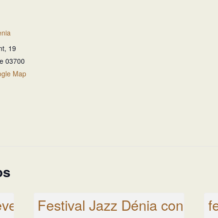
nia
nt, 19
te
03700
ogle Map
os