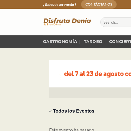
Skip
¿ Sabes de un evento ?
CONTÁCTANOS
to
content
GASTRONOMÍA
TARDEO
CONCIER
« Todos los Eventos
Este evento ha pasado.