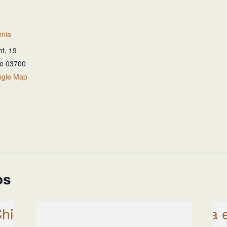
nia
nt, 19
te
03700
ogle Map
os