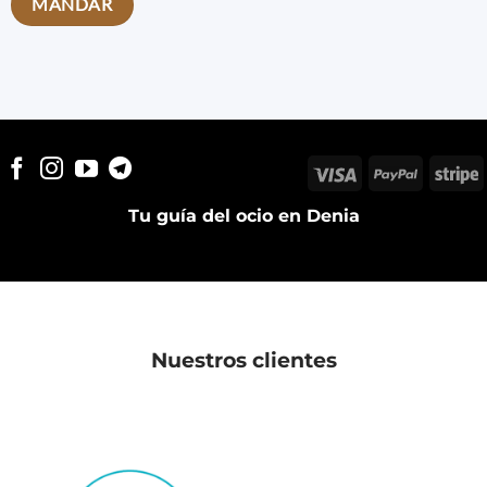
Visa
PayPal
S
Tu guía del ocio en Denia
Nuestros clientes