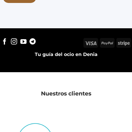
Visa
PayPal
S
Tu guía del ocio en Denia
Nuestros clientes