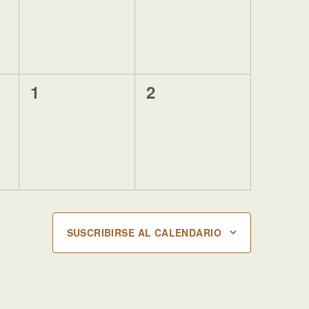
0
0
1
2
eventos,
eventos,
SUSCRIBIRSE AL CALENDARIO