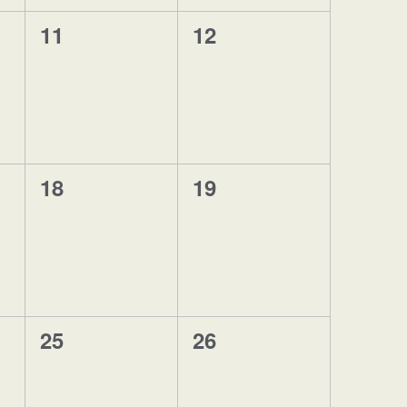
0
0
11
12
eventos,
eventos,
0
0
18
19
eventos,
eventos,
0
0
25
26
eventos,
eventos,