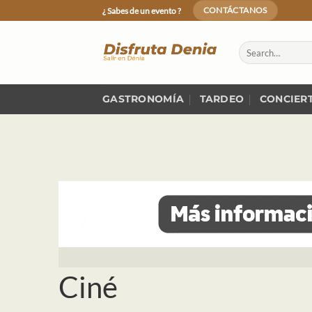
Skip
¿ Sabes de un evento ?
CONTÁCTANOS
to
content
GASTRONOMÍA
TARDEO
CONCIER
Ciné