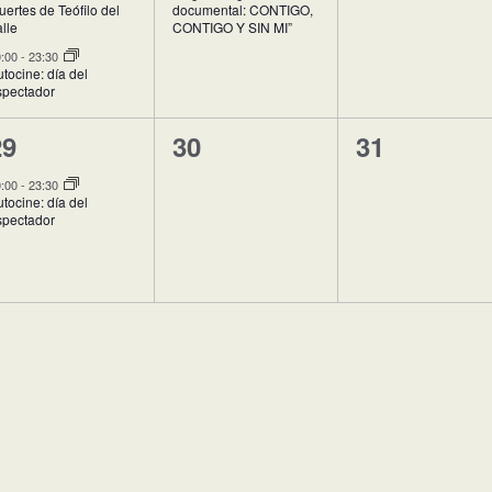
ertes de Teófilo del
documental: CONTIGO,
lle
CONTIGO Y SIN MI”
0:00
-
23:30
tocine: día del
spectador
1
0
0
29
30
31
vento,
eventos,
eventos,
0:00
-
23:30
tocine: día del
spectador