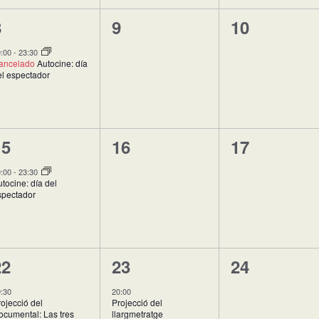
1
0
0
8
9
10
vento,
eventos,
eventos,
0:00
-
23:30
ancelado
Autocine: día
el espectador
1
0
0
15
16
17
vento,
eventos,
eventos,
0:00
-
23:30
tocine: día del
spectador
2
1
0
22
23
24
ventos,
evento,
eventos,
:30
20:00
ojecció del
Projecció del
ocumental: Las tres
llargmetratge