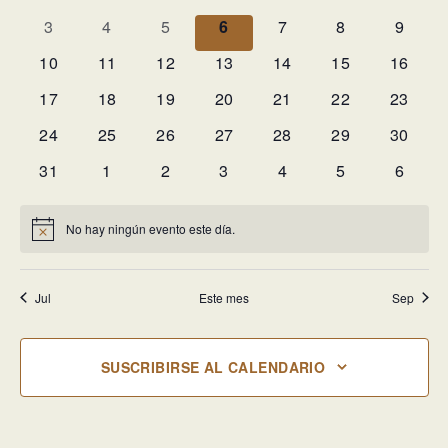
Eventos
eventos
eventos
eventos
eventos
eventos
eventos
evento
de
0
0
0
0
0
0
0
3
4
5
6
7
8
9
Eventos
eventos
eventos
eventos
eventos
eventos
eventos
evento
0
0
0
0
0
0
0
10
11
12
13
14
15
16
eventos
eventos
eventos
eventos
eventos
eventos
eventos
0
0
0
0
0
0
0
17
18
19
20
21
22
23
eventos
eventos
eventos
eventos
eventos
eventos
eventos
0
0
0
0
0
0
0
24
25
26
27
28
29
30
eventos
eventos
eventos
eventos
eventos
eventos
eventos
0
0
0
0
0
0
0
31
1
2
3
4
5
6
eventos
eventos
eventos
eventos
eventos
eventos
evento
No hay ningún evento este día.
Aviso
Jul
Este mes
Sep
SUSCRIBIRSE AL CALENDARIO