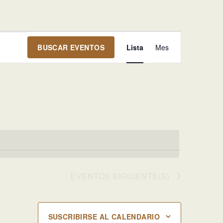
Navegación
BUSCAR EVENTOS
Lista
Mes
de
vistas
de
Evento
EVENTOS
SIGUIENTE(S)
SUSCRIBIRSE AL CALENDARIO