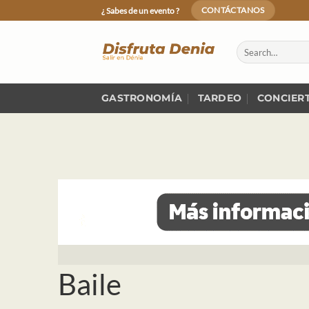
Skip
¿ Sabes de un evento ?
CONTÁCTANOS
to
content
GASTRONOMÍA
TARDEO
CONCIER
Baile