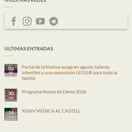
ULTIMAS ENTRADAS
Portal de la Marina acoge en agosto talleres
03
infantiles y una exposición LEGO® para toda la
Ago
familia
No
hay
Programa fiestas de Dénia 2026
comentarios
30
en
Jun
No
Portal
hay
de
comentarios
la
en
XXXIV MÚSICA AL CASTELL
Marina
16
Programa
acoge
fiestas
Jun
No
en
de
hay
agosto
Dénia
comentarios
talleres
2026
en
infantiles
XXXIV