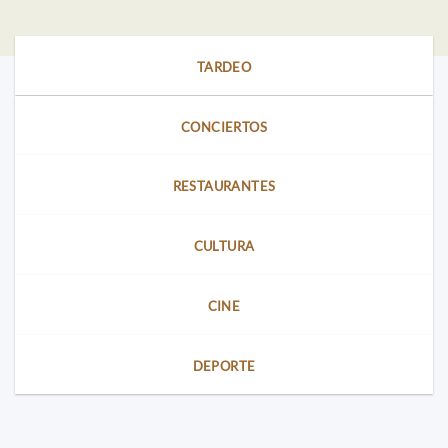
y
MÚSICA
una
AL
exposición
CASTELL
LEGO®
para
TARDEO
toda
la
familia
CONCIERTOS
RESTAURANTES
CULTURA
CINE
DEPORTE