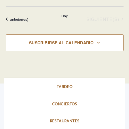
Selecciona
la
Hoy
fecha.
EVENTOS
SIGUIENTE(S)
Eventos
anterior(es)
SUSCRIBIRSE AL CALENDARIO
TARDEO
CONCIERTOS
RESTAURANTES