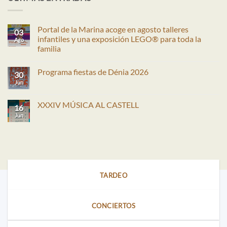
Portal de la Marina acoge en agosto talleres
03
infantiles y una exposición LEGO® para toda la
Ago
familia
No
hay
Programa fiestas de Dénia 2026
comentarios
30
en
Jun
No
Portal
hay
de
comentarios
la
en
XXXIV MÚSICA AL CASTELL
Marina
16
Programa
acoge
fiestas
Jun
No
en
de
hay
agosto
Dénia
comentarios
talleres
2026
en
infantiles
XXXIV
y
MÚSICA
una
AL
exposición
CASTELL
LEGO®
para
TARDEO
toda
la
familia
CONCIERTOS