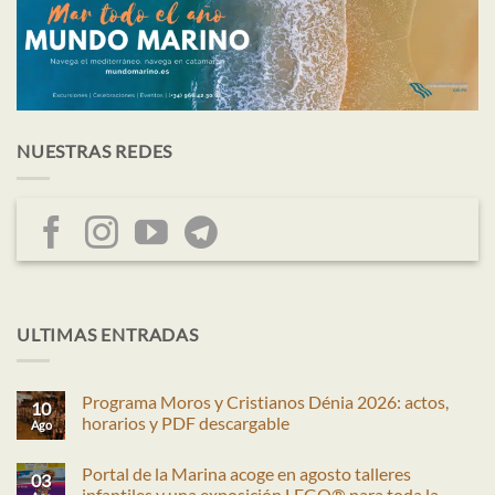
NUESTRAS REDES
ULTIMAS ENTRADAS
Programa Moros y Cristianos Dénia 2026: actos,
10
horarios y PDF descargable
Ago
No
hay
Portal de la Marina acoge en agosto talleres
comentarios
03
en
infantiles y una exposición LEGO® para toda la