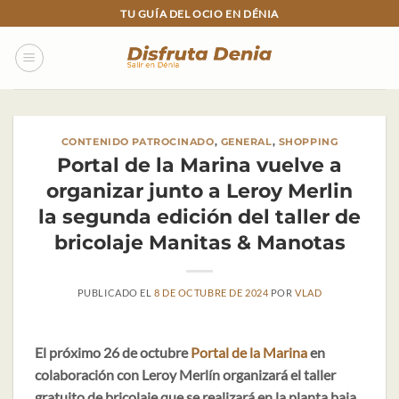
Skip
TU GUÍA DEL OCIO EN DÉNIA
to
content
CONTENIDO PATROCINADO
,
GENERAL
,
SHOPPING
Portal de la Marina vuelve a
organizar junto a Leroy Merlin
la segunda edición del taller de
bricolaje Manitas & Manotas
PUBLICADO EL
8 DE OCTUBRE DE 2024
POR
VLAD
El próximo 26 de octubre
Portal de la Marina
en
colaboración con Leroy Merlín organizará el taller
gratuito de bricolaje que se realizará en la planta baja