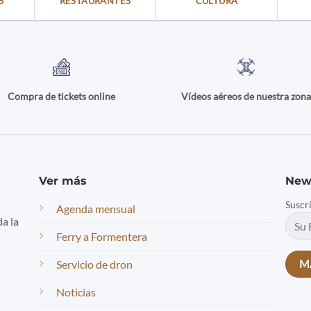
S
RESTAURANTES
CULTURA
Compra de tickets online
Vídeos aéreos de nuestra zon
Ver más
New
Suscr
Agenda mensual
da la
Ferry a Formentera
Servicio de dron
Noticias