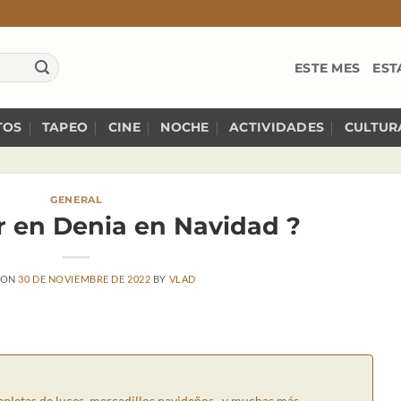
ESTE MES
EST
TOS
TAPEO
CINE
NOCHE
ACTIVIDADES
CULTUR
GENERAL
r en Denia en Navidad ?
 ON
30 DE NOVIEMBRE DE 2022
BY
VLAD
epletas de luces, mercadillos navideños, y muchas más