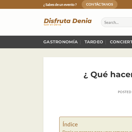
Skip
¿ Sabes de un evento ?
CONTÁCTANOS
to
content
GASTRONOMÍA
TARDEO
CONCIER
¿ Qué hace
POSTED
Índice
Denia se prepara para unas semanas r