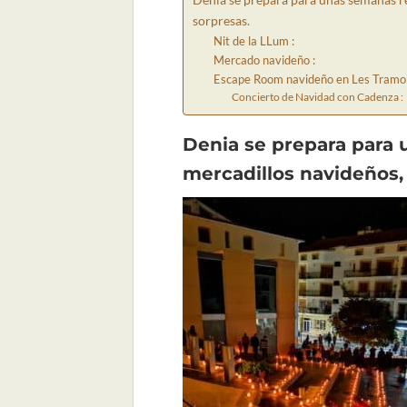
sorpresas.
Nit de la LLum :
Mercado navideño :
Escape Room navideño en Les Tramo
Concierto de Navidad con Cadenza :
Denia se prepara para 
mercadillos navideños