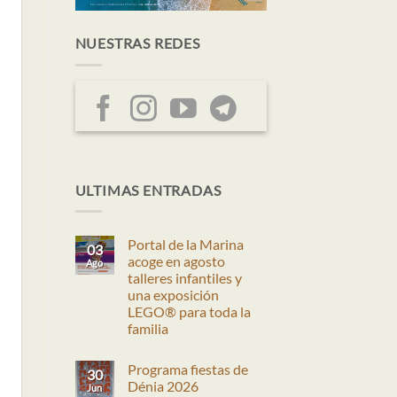
NUESTRAS REDES
ULTIMAS ENTRADAS
Portal de la Marina
03
acoge en agosto
Ago
talleres infantiles y
una exposición
LEGO® para toda la
familia
No
hay
Programa fiestas de
comentarios
30
en
Dénia 2026
Jun
Portal