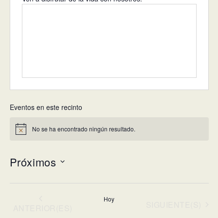
Eventos en este recinto
No se ha encontrado ningún resultado.
Aviso
Próximos
Selecciona
la
Hoy
fecha.
EVENTOS
SIGUIENTE(S)
EVENTOS
ANTERIOR(ES)