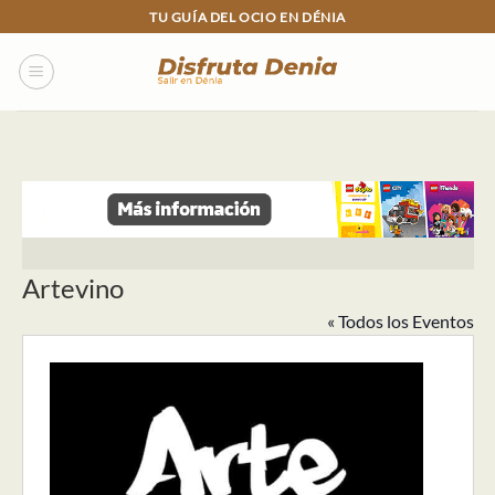
Skip
TU GUÍA DEL OCIO EN DÉNIA
to
content
Artevino
« Todos los Eventos