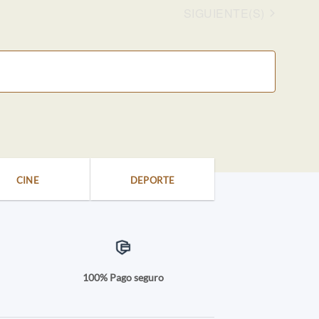
EVENTOS
SIGUIENTE(S)
CINE
DEPORTE
a
100% Pago seguro