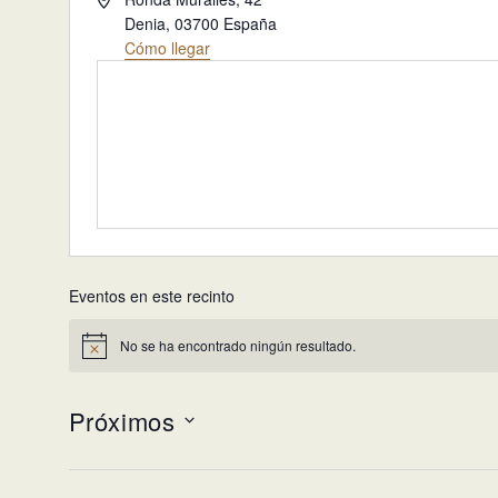
Denia
,
03700
España
Cómo llegar
Eventos en este recinto
No se ha encontrado ningún resultado.
Aviso
Próximos
Selecciona
la