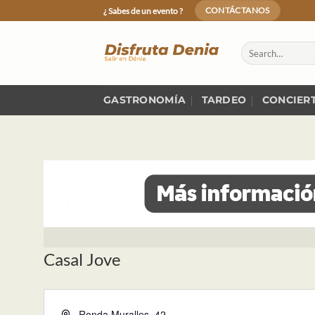
Skip
¿ Sabes de un evento ?
CONTÁCTANOS
to
content
GASTRONOMÍA
TARDEO
CONCIER
Casal Jove
Dirección
Ronda Muralles, 42