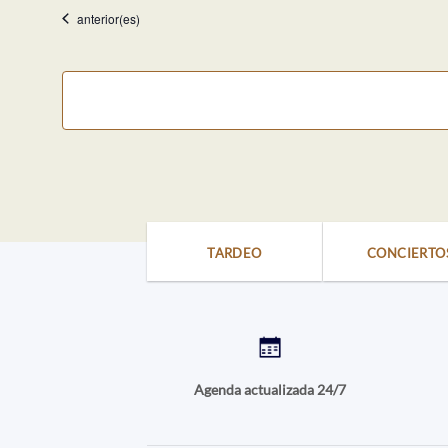
fecha.
Eventos
anterior(es)
TARDEO
CONCIERTO
Agenda actualizada 24/7