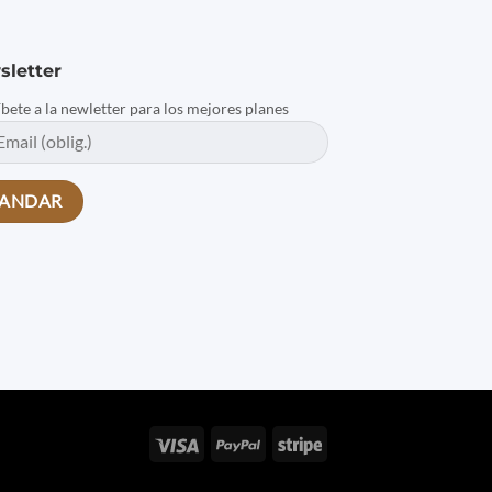
sletter
íbete a la newletter para los mejores planes
Visa
PayPal
Stripe