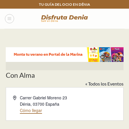
Skip
TU GUÍA DEL OCIO EN DÉNIA
to
content
Con Alma
« Todos los Eventos
Dirección
Carrer Gabriel Moreno 23
Dénia
,
03700
España
Cómo llegar