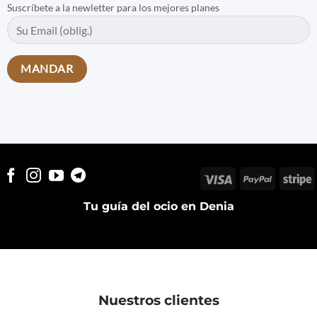
Suscríbete a la newletter para los mejores planes
Visa
PayPal
S
Tu guía del ocio en Denia
Nuestros clientes