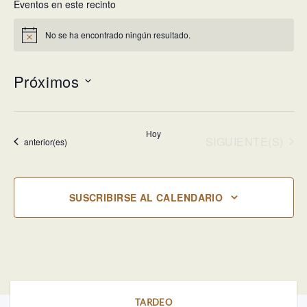
Eventos en este recinto
No se ha encontrado ningún resultado.
Aviso
Próximos
Selecciona
la
Hoy
fecha.
EVENTOS
SIGUIENTE(S)
Eventos
anterior(es)
SUSCRIBIRSE AL CALENDARIO
TARDEO