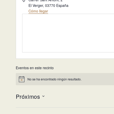
El Verger
,
03770
España
Cómo llegar
Eventos en este recinto
No se ha encontrado ningún resultado.
Aviso
Próximos
Selecciona
la