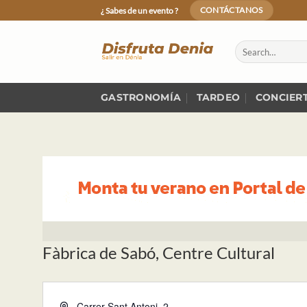
Skip
¿ Sabes de un evento ?
CONTÁCTANOS
to
content
GASTRONOMÍA
TARDEO
CONCIER
Fàbrica de Sabó, Centre Cultural
Dirección
Carrer Sant Antoni, 2