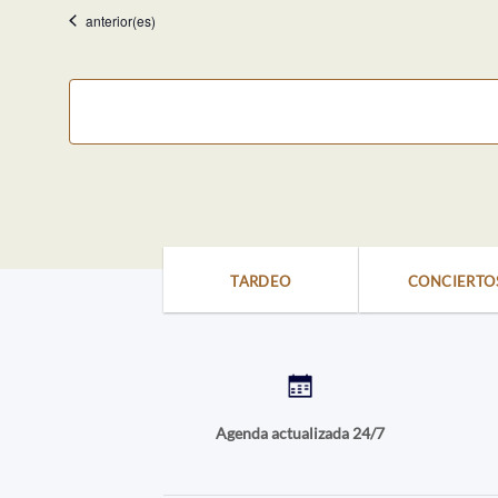
fecha.
Eventos
anterior(es)
TARDEO
CONCIERTO
Agenda actualizada 24/7