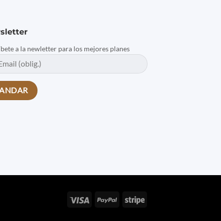
sletter
íbete a la newletter para los mejores planes
Visa
PayPal
Stripe