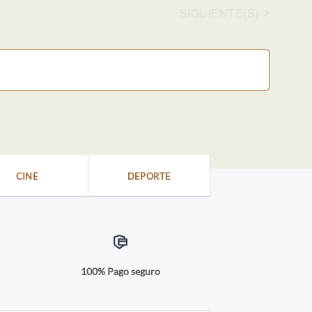
EVENTOS
SIGUIENTE(S)
CINE
DEPORTE
a
100% Pago seguro