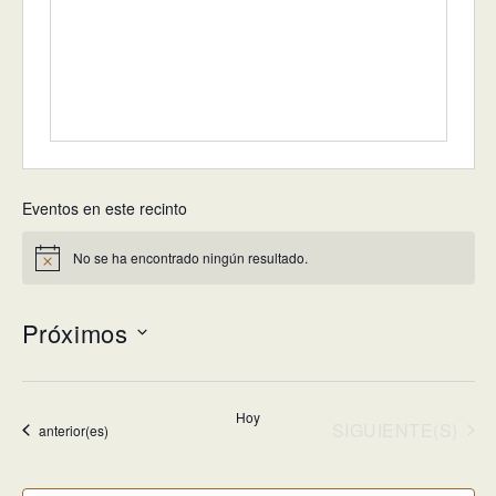
Eventos en este recinto
No se ha encontrado ningún resultado.
Aviso
Próximos
Selecciona
la
Hoy
fecha.
EVENTOS
SIGUIENTE(S)
Eventos
anterior(es)