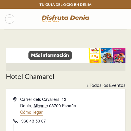
Skip
TU GUÍA DEL OCIO EN DÉNIA
to
content
Hotel Chamarel
« Todos los Eventos
Dirección
Carrer dels Cavallers, 13
Denia
,
Alicante
03700
España
Cómo llegar
Teléfono
966 43 50 07