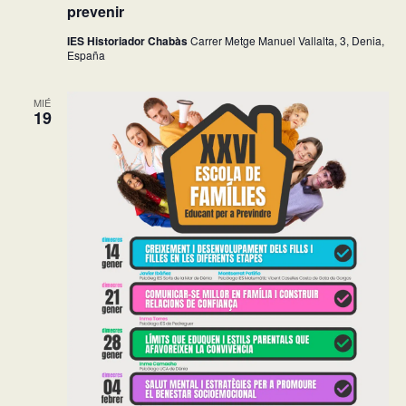
prevenir
IES Historiador Chabàs
Carrer Metge Manuel Vallalta, 3, Denia,
España
MIÉ
19