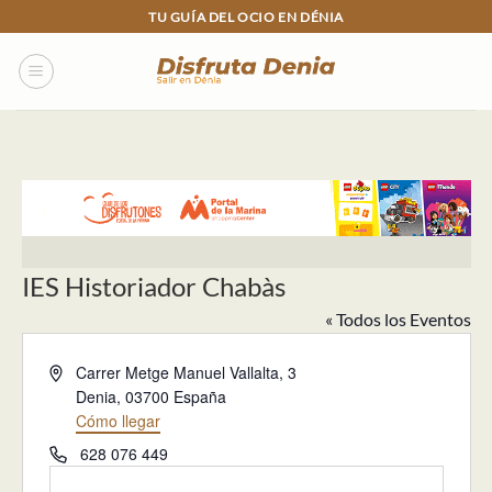
Skip
TU GUÍA DEL OCIO EN DÉNIA
to
content
IES Historiador Chabàs
« Todos los Eventos
Dirección
Carrer Metge Manuel Vallalta, 3
Denia
,
03700
España
Cómo llegar
Teléfono
628 076 449