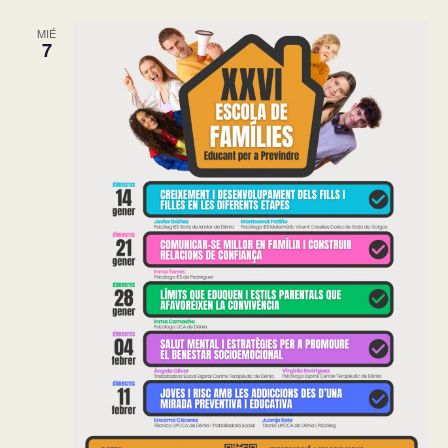
MIÉ
7