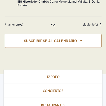
IES Historiador Chabàs
Carrer Metge Manuel Vallalta, 3, Denia,
España
Eventos
Eventos
anterior(es)
Hoy
siguiente(s)
SUSCRIBIRSE AL CALENDARIO
TARDEO
CONCIERTOS
RESTAURANTES