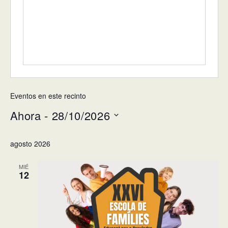
Eventos en este recinto
Ahora
 - 
28/10/2026
Selecciona
agosto 2026
la
fecha.
MIÉ
12