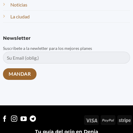
Noticias
La ciudad
Newsletter
Suscríbete a la newletter para los mejores planes
Visa
PayPal
S
Tu guía del ocio en Denia