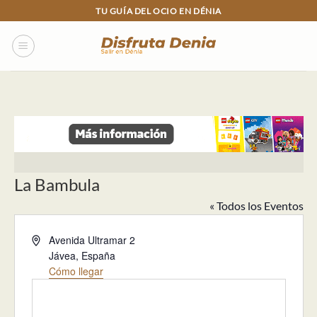
Skip
TU GUÍA DEL OCIO EN DÉNIA
to
content
La Bambula
« Todos los Eventos
Dirección
Avenida Ultramar 2
Jávea
,
España
Cómo llegar