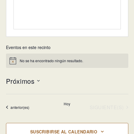
Eventos en este recinto
No se ha encontrado ningún resultado.
Aviso
Próximos
Selecciona
la
Hoy
fecha.
EVENTOS
SIGUIENTE(S)
Eventos
anterior(es)
SUSCRIBIRSE AL CALENDARIO