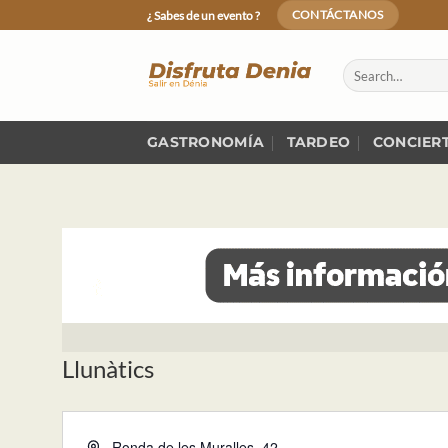
Skip
¿ Sabes de un evento ?
CONTÁCTANOS
to
content
GASTRONOMÍA
TARDEO
CONCIER
Llunàtics
Dirección
Ronda de les Muralles, 42