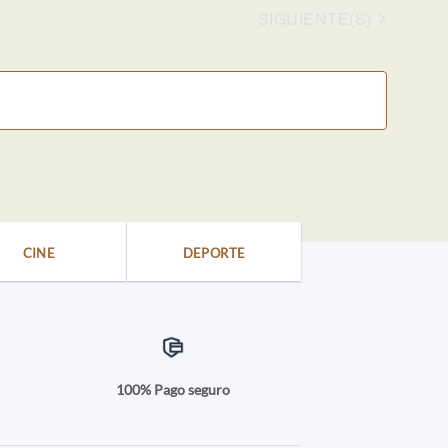
EVENTOS
SIGUIENTE(S)
CINE
DEPORTE
a
100% Pago seguro