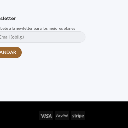
sletter
íbete a la newletter para los mejores planes
Visa
PayPal
Stripe