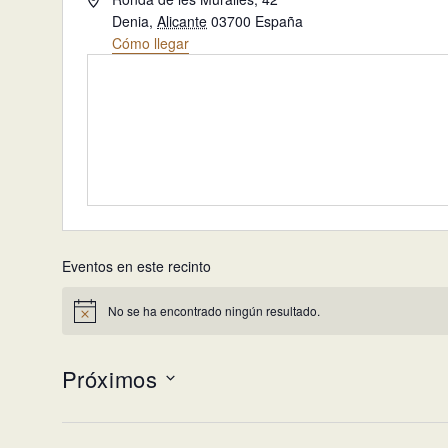
Denia
,
Alicante
03700
España
Cómo llegar
Eventos en este recinto
No se ha encontrado ningún resultado.
Aviso
Próximos
Selecciona
la