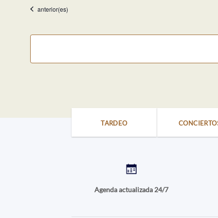
fecha.
Eventos
anterior(es)
TARDEO
CONCIERTO
Agenda actualizada 24/7