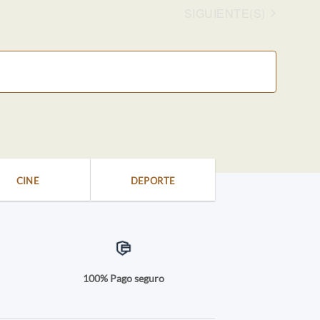
EVENTOS
SIGUIENTE(S)
CINE
DEPORTE
a
100% Pago seguro