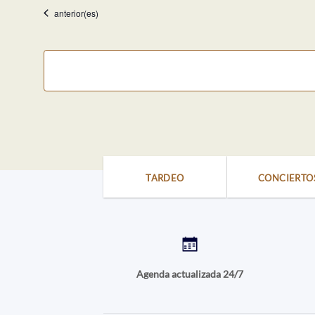
fecha.
Eventos
anterior(es)
TARDEO
CONCIERTO
Agenda actualizada 24/7