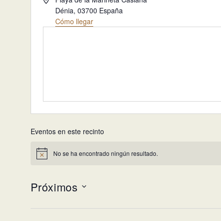
Dénia
,
03700
España
Cómo llegar
Eventos en este recinto
No se ha encontrado ningún resultado.
Aviso
Próximos
Selecciona
la