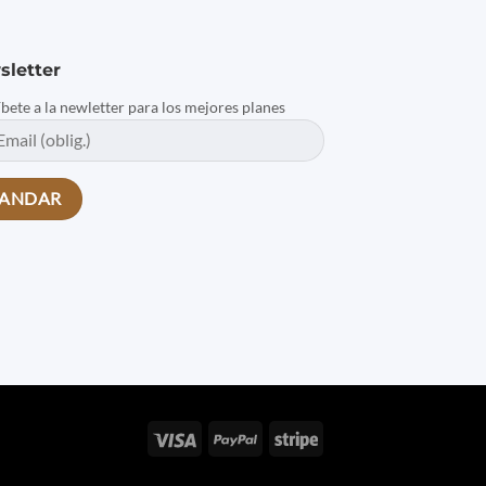
sletter
íbete a la newletter para los mejores planes
Visa
PayPal
Stripe