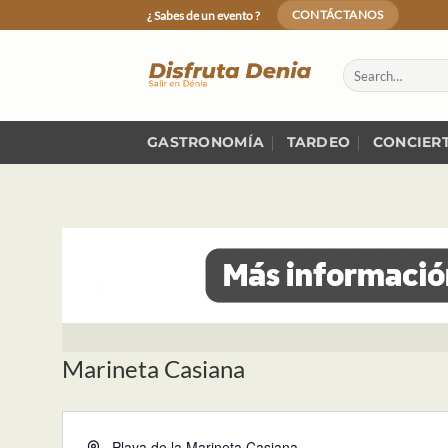
Skip
¿ Sabes de un evento ?
CONTÁCTANOS
to
content
GASTRONOMÍA
TARDEO
CONCIER
Marineta Casiana
Dirección
Playa de la Marineta Casiana