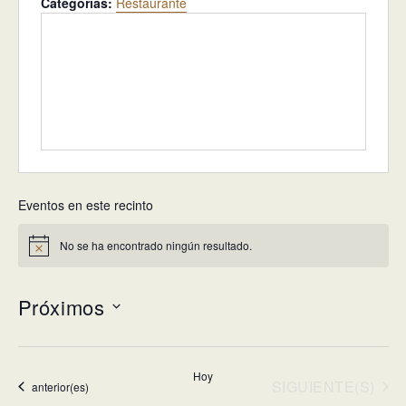
Categorias:
Restaurante
Eventos en este recinto
No se ha encontrado ningún resultado.
Aviso
Próximos
Selecciona
la
Hoy
fecha.
EVENTOS
SIGUIENTE(S)
Eventos
anterior(es)