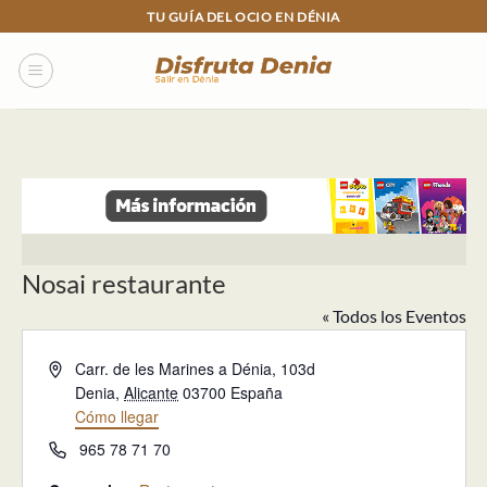
Skip
TU GUÍA DEL OCIO EN DÉNIA
to
content
Nosai restaurante
« Todos los Eventos
Dirección
Carr. de les Marines a Dénia, 103d
Denia
,
Alicante
03700
España
Cómo llegar
Teléfono
965 78 71 70